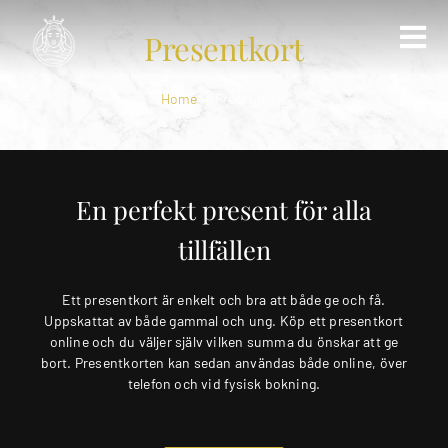
Fortsätt
till
Presentkort
Tog
innehållet
Nav
Evenemang
Home
Presentkort
Logi & paket
Restaurang
En perfekt present för alla
Spa & wellness
tillfällen
Fest & Bröllop
Ett presentkort är enkelt och bra att både ge och få.
Musik på brunnen
Uppskattat av både gammal och ung. Köp ett presentkort
online och du väljer själv vilken summa du önskar att ge
bort. Presentkorten kan sedan användas både online, över
Konferens
telefon och vid fysisk bokning.
Mangelgårdens B&B