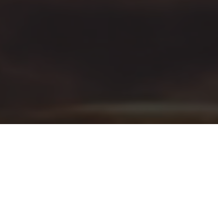
Välkommen till Brunnen
Varmt välkommen till kurhotellet för härliga
semesterdagar, avslappnande spabehandlingar,